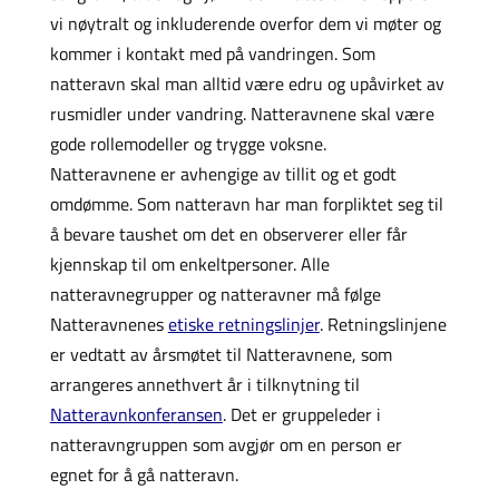
vi nøytralt og inkluderende overfor dem vi møter og
kommer i kontakt med på vandringen. Som
natteravn skal man alltid være edru og upåvirket av
rusmidler under vandring. Natteravnene skal være
gode rollemodeller og trygge voksne.
Natteravnene er avhengige av tillit og et godt
omdømme. Som natteravn har man forpliktet seg til
å bevare taushet om det en observerer eller får
kjennskap til om enkeltpersoner. Alle
natteravnegrupper og natteravner må følge
Natteravnenes
etiske retningslinjer
. Retningslinjene
er vedtatt av årsmøtet til Natteravnene, som
arrangeres annethvert år i tilknytning til
Natteravnkonferansen
. Det er gruppeleder i
natteravngruppen som avgjør om en person er
egnet for å gå natteravn.