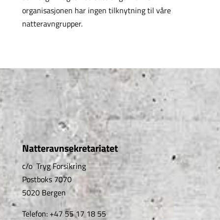
organisasjonen har ingen tilknytning til våre
natteravngrupper.
Natteravnsekretariatet
c/o Tryg Forsikring
Postboks 7070
5020 Bergen
Telefon: +47 55 17 18 55