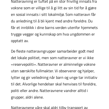
Natteravning er tuftet på en stor frivillig innsats fra
voksne som er villige til å gi litt av sin tid for å gjøre
en sosial innsats i sitt lokalmiljø. Som natteravn får
du anledning til å bli kjent med andre foreldre. Du
får et innblikk i dine barns verden utenfor hjemmets
trygge vegger og kunnskap om hva ungdommen er
opptatt av.
De fleste natteravngrupper samarbeider godt med
det lokale politiet, men som natteravner er vi ikke
«reservepoliti». Natteravner er alminnelige voksne
uten særskilte fullmakter. Vi observerer og hjelper,
lytter og gir veiledning når barn og unge tar initiativ
til det. Alvorlige hendelser skal henvises til foreldre,
politi eller andre. Natteravnene vandrer alltid i
grupper, aldri alene.
Natteravnene våre skal aldri tilby transport av